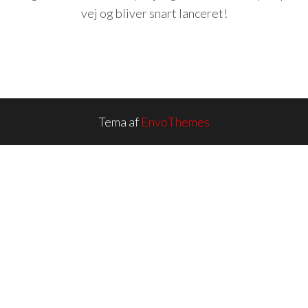
vej og bliver snart lanceret!
Tema af
EnvoThemes