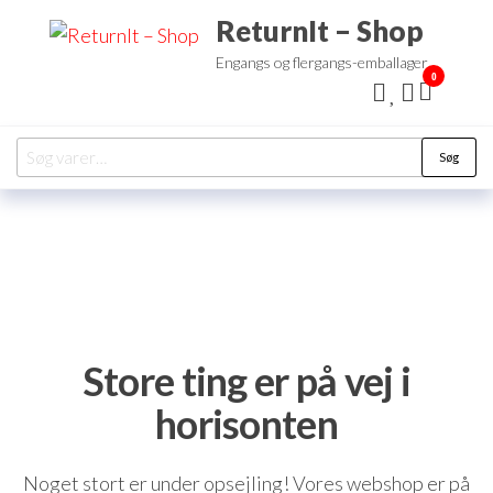
Videre
ReturnIt – Shop
til
Engangs og flergangs-emballager
indhold
0
Søg
Søg
efter:
Store ting er på vej i
horisonten
Noget stort er under opsejling! Vores webshop er på